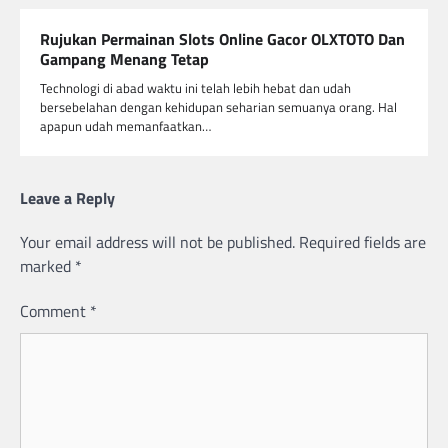
Rujukan Permainan Slots Online Gacor OLXTOTO Dan
Gampang Menang Tetap
Technologi di abad waktu ini telah lebih hebat dan udah
bersebelahan dengan kehidupan seharian semuanya orang. Hal
apapun udah memanfaatkan…
Leave a Reply
Your email address will not be published.
Required fields are
marked
*
Comment
*