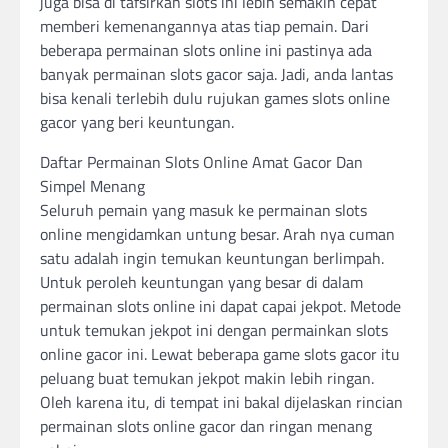
juga bisa di tafsirkan slots ini lebih semakin cepat
memberi kemenangannya atas tiap pemain. Dari
beberapa permainan slots online ini pastinya ada
banyak permainan slots gacor saja. Jadi, anda lantas
bisa kenali terlebih dulu rujukan games slots online
gacor yang beri keuntungan.
Daftar Permainan Slots Online Amat Gacor Dan
Simpel Menang
Seluruh pemain yang masuk ke permainan slots
online mengidamkan untung besar. Arah nya cuman
satu adalah ingin temukan keuntungan berlimpah.
Untuk peroleh keuntungan yang besar di dalam
permainan slots online ini dapat capai jekpot. Metode
untuk temukan jekpot ini dengan permainkan slots
online gacor ini. Lewat beberapa game slots gacor itu
peluang buat temukan jekpot makin lebih ringan.
Oleh karena itu, di tempat ini bakal dijelaskan rincian
permainan slots online gacor dan ringan menang