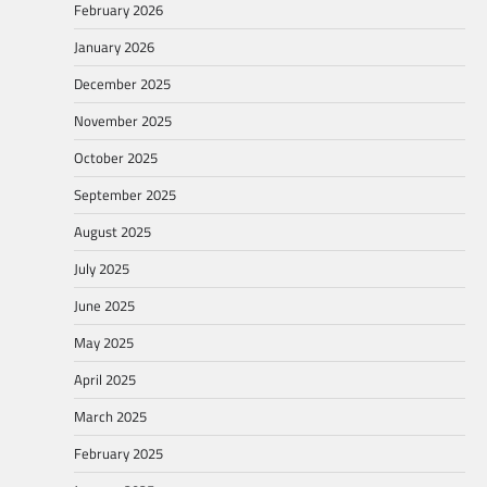
February 2026
January 2026
December 2025
November 2025
October 2025
September 2025
August 2025
July 2025
June 2025
May 2025
April 2025
March 2025
February 2025