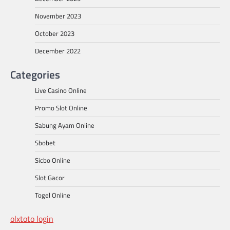
November 2023
October 2023
December 2022
Categories
Live Casino Online
Promo Slot Online
Sabung Ayam Online
Sbobet
Sicbo Online
Slot Gacor
Togel Online
olxtoto login