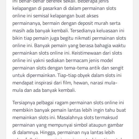
ini benar-benar berefek sekali. Beberapa jenis
kelapangan di pasarkan di dalam permainan slots
online ini semisal kelapangan buat akses
permainanya, bermain dengan deposit murah serta
masih ada banyak kembali. Tersedianya keluasaan ini
bikin tiap pemain juga begitu nikmati permainan slots
online ini. Banyak pemain yang berasa bahagia waktu
permainkan slots online ini. Keistimewaan dari slots
online ini yakni sediakan bermacam jenis model
permainan slots dengan tema-tema antik dan sengit
untuk dipermainkan. Tiap-tiap obyek dalam slots ini
mendapat inspirasi dari film, hewan, narasi mula-
mula dan ada banyak kembali.
Tersiapnya pelbagai ragam permainan slots online ini
membikin banyak pemain lantas lebih ingin tahu buat
memainkan slots ini. Masalahnya slots termaksud
permainan yang mempunyai simbol ataupun gambar
di dalamnya. Hingga, permainan nya lantas lebih