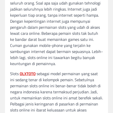
seluruh orang. Soal apa saja udah gunakan tehnologi
jadikan seluruhnya lebih ringkas. Internet juga jadi
keperluan tiap orang, tanpa internet seperti hampa.
Dengan kepentingan internet juga mempunyai
pengaruh dalam permainan slots yang udah di akses
lewat cara online. Beberapa pemain slots tak butuh
ke bandar darat buat memainkan games satu ini.
Cuman gunakan mobile-phone yang terjalin ke
sambungan internet dapat bermain sepuasnya. Lebih-
lebih lagi, slots online ini tawarkan begitu banyak
keuntungan di pemainnya.
Slots
OLXTOTO
sebagai model permainan yang saat
ini sedang tenar di kelompok pemain. Sebetulnya
permainan slots online ini benar-benar tidak boleh di
negara indonesia karena termaksud perjudian. Jadi,
untuk memainkan slots online ini amat berefek sekali.
Pelbagai jenis keringanan di pasarkan di permainan
slots online ini ibarat keluasaan untuk akses