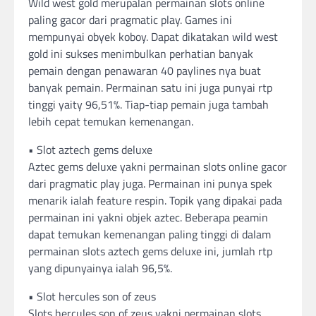
Wild west gold merupalan permainan slots online
paling gacor dari pragmatic play. Games ini
mempunyai obyek koboy. Dapat dikatakan wild west
gold ini sukses menimbulkan perhatian banyak
pemain dengan penawaran 40 paylines nya buat
banyak pemain. Permainan satu ini juga punyai rtp
tinggi yaity 96,51%. Tiap-tiap pemain juga tambah
lebih cepat temukan kemenangan.
• Slot aztech gems deluxe
Aztec gems deluxe yakni permainan slots online gacor
dari pragmatic play juga. Permainan ini punya spek
menarik ialah feature respin. Topik yang dipakai pada
permainan ini yakni objek aztec. Beberapa peamin
dapat temukan kemenangan paling tinggi di dalam
permainan slots aztech gems deluxe ini, jumlah rtp
yang dipunyainya ialah 96,5%.
• Slot hercules son of zeus
Slots hercules son of zeus yakni permainan slots