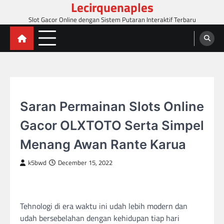
Lecirquenaples
Skip
to
Slot Gacor Online dengan Sistem Putaran Interaktif Terbaru
content
SLOT GACOR
Saran Permainan Slots Online
Gacor OLXTOTO Serta Simpel
Menang Awan Rante Karua
k5bwd
December 15, 2022
Tehnologi di era waktu ini udah lebih modern dan
udah bersebelahan dengan kehidupan tiap hari