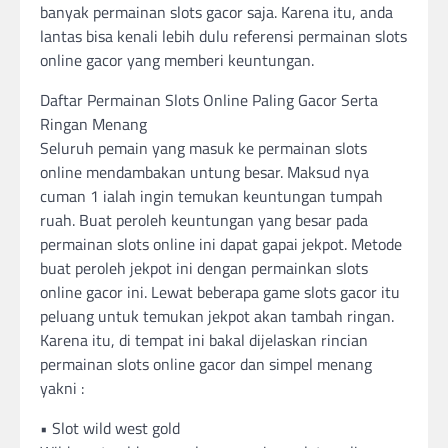
banyak permainan slots gacor saja. Karena itu, anda
lantas bisa kenali lebih dulu referensi permainan slots
online gacor yang memberi keuntungan.
Daftar Permainan Slots Online Paling Gacor Serta
Ringan Menang
Seluruh pemain yang masuk ke permainan slots
online mendambakan untung besar. Maksud nya
cuman 1 ialah ingin temukan keuntungan tumpah
ruah. Buat peroleh keuntungan yang besar pada
permainan slots online ini dapat gapai jekpot. Metode
buat peroleh jekpot ini dengan permainkan slots
online gacor ini. Lewat beberapa game slots gacor itu
peluang untuk temukan jekpot akan tambah ringan.
Karena itu, di tempat ini bakal dijelaskan rincian
permainan slots online gacor dan simpel menang
yakni :
• Slot wild west gold