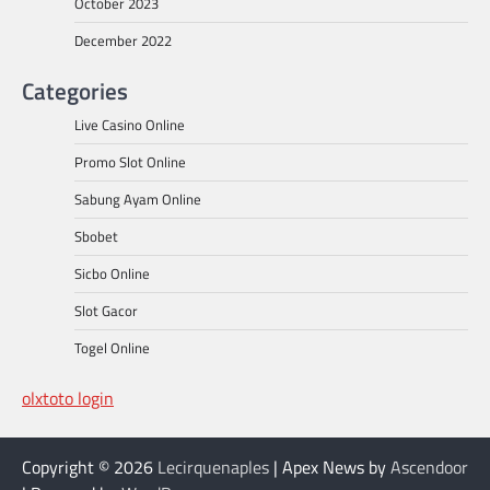
October 2023
December 2022
Categories
Live Casino Online
Promo Slot Online
Sabung Ayam Online
Sbobet
Sicbo Online
Slot Gacor
Togel Online
olxtoto login
Copyright © 2026
Lecirquenaples
| Apex News by
Ascendoor