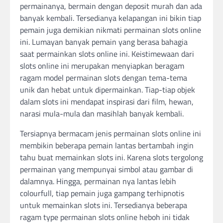
permainanya, bermain dengan deposit murah dan ada
banyak kembali. Tersedianya kelapangan ini bikin tiap
pemain juga demikian nikmati permainan slots online
ini. Lumayan banyak pemain yang berasa bahagia
saat permainkan slots online ini. Keistimewaan dari
slots online ini merupakan menyiapkan beragam
ragam model permainan slots dengan tema-tema
unik dan hebat untuk dipermainkan. Tiap-tiap objek
dalam slots ini mendapat inspirasi dari film, hewan,
narasi mula-mula dan masihlah banyak kembali.
Tersiapnya bermacam jenis permainan slots online ini
membikin beberapa pemain lantas bertambah ingin
tahu buat memainkan slots ini. Karena slots tergolong
permainan yang mempunyai simbol atau gambar di
dalamnya. Hingga, permainan nya lantas lebih
colourfull, tiap pemain juga gampang terhipnotis
untuk memainkan slots ini. Tersedianya beberapa
ragam type permainan slots online heboh ini tidak