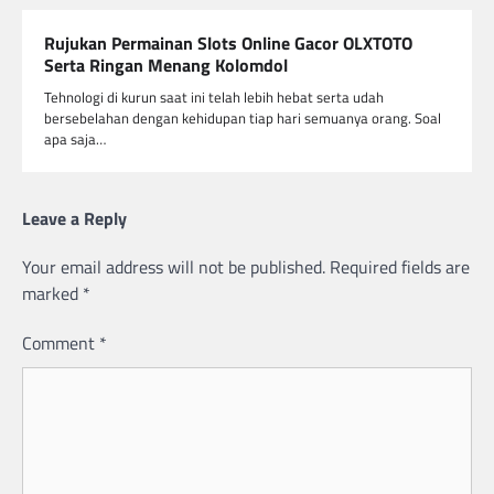
Rujukan Permainan Slots Online Gacor OLXTOTO
Serta Ringan Menang Kolomdol
Tehnologi di kurun saat ini telah lebih hebat serta udah
bersebelahan dengan kehidupan tiap hari semuanya orang. Soal
apa saja…
Leave a Reply
Your email address will not be published.
Required fields are
marked
*
Comment
*