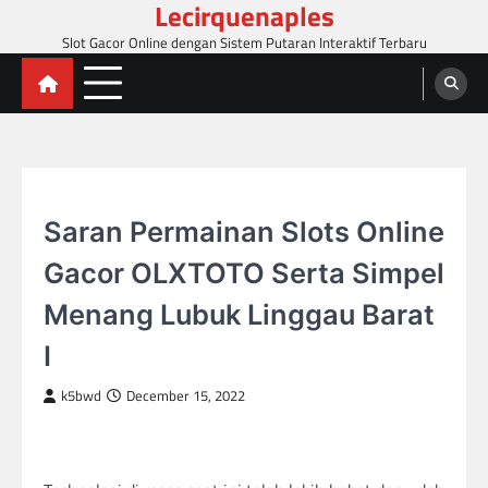
Lecirquenaples
Skip
to
Slot Gacor Online dengan Sistem Putaran Interaktif Terbaru
content
SLOT GACOR
Saran Permainan Slots Online
Gacor OLXTOTO Serta Simpel
Menang Lubuk Linggau Barat
I
k5bwd
December 15, 2022