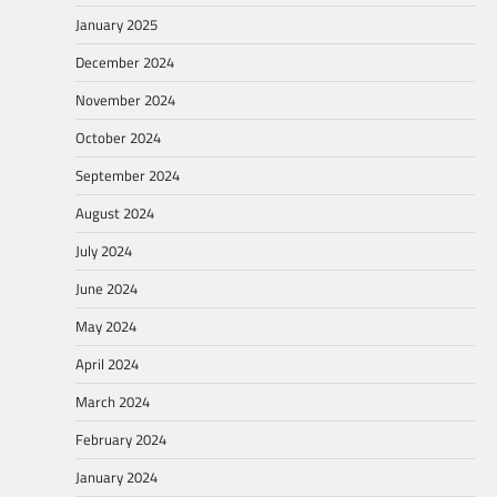
January 2025
December 2024
November 2024
October 2024
September 2024
August 2024
July 2024
June 2024
May 2024
April 2024
March 2024
February 2024
January 2024