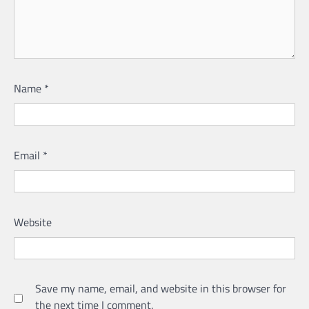
Name
*
Email
*
Website
Save my name, email, and website in this browser for
the next time I comment.