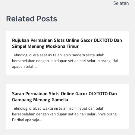
Selatan
Related Posts
Rujukan Permainan Slots Online Gacor OLXTOTO Dan
Simpel Menang Moskona Timur
Tehnologi di era saat ini telah lebih modern serta udah
bersebelahan dengan kehidupan setiap hari seluruh orang. Hal
apapun telah…
Saran Permainan Slots Online Gacor OLXTOTO Dan
Gampang Menang Gamelia
Tehnologi di abad waktu ini telah lebih hebat dan telah
bersebelahan dengan kehidupan setiap hari seluruhnya orang.
Perihal apa saja…