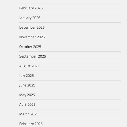
February 2026
January 2026
December 2025
November 2025
October 2025
September 2025
August 2025
July 2025
June 2025
May 2025
April 2025
March 2025
February 2025