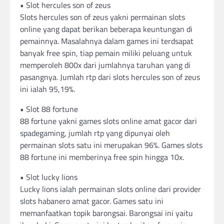
• Slot hercules son of zeus
Slots hercules son of zeus yakni permainan slots
online yang dapat berikan beberapa keuntungan di
pemainnya. Masalahnya dalam games ini terdsapat
banyak free spin, tiap pemain miliki peluang untuk
memperoleh 800x dari jumlahnya taruhan yang di
pasangnya. Jumlah rtp dari slots hercules son of zeus
ini ialah 95,19%.
• Slot 88 fortune
88 fortune yakni games slots online amat gacor dari
spadegaming, jumlah rtp yang dipunyai oleh
permainan slots satu ini merupakan 96%. Games slots
88 fortune ini memberinya free spin hingga 10x.
• Slot lucky lions
Lucky lions ialah permainan slots online dari provider
slots habanero amat gacor. Games satu ini
memanfaatkan topik barongsai. Barongsai ini yaitu