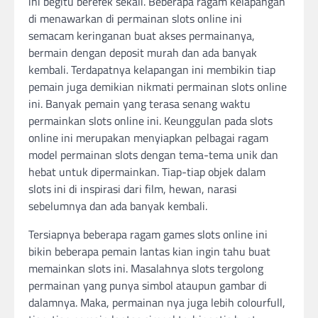
ini begitu berefek sekali. Beberapa ragam kelapangan
di menawarkan di permainan slots online ini
semacam keringanan buat akses permainanya,
bermain dengan deposit murah dan ada banyak
kembali. Terdapatnya kelapangan ini membikin tiap
pemain juga demikian nikmati permainan slots online
ini. Banyak pemain yang terasa senang waktu
permainkan slots online ini. Keunggulan pada slots
online ini merupakan menyiapkan pelbagai ragam
model permainan slots dengan tema-tema unik dan
hebat untuk dipermainkan. Tiap-tiap objek dalam
slots ini di inspirasi dari film, hewan, narasi
sebelumnya dan ada banyak kembali.
Tersiapnya beberapa ragam games slots online ini
bikin beberapa pemain lantas kian ingin tahu buat
memainkan slots ini. Masalahnya slots tergolong
permainan yang punya simbol ataupun gambar di
dalamnya. Maka, permainan nya juga lebih colourfull,