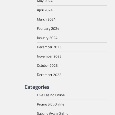
May 2024
April 2024
March 2024
February 2024
January 2024
December 2023
November 2023
October 2023
December 2022
Categories
Live Casino Online
Promo Slot Online
Sabung Ayam Online