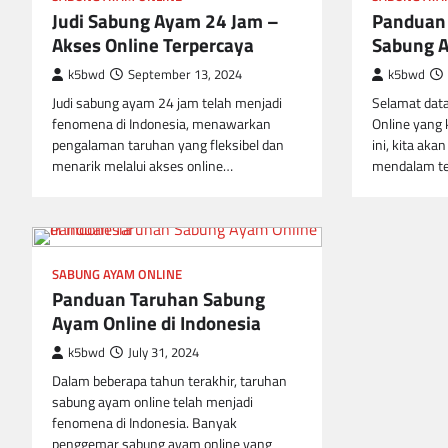
Judi Sabung Ayam 24 Jam –
Panduan 
k5bwd
September 16, 2024
Akses Online Terpercaya
Sabung A
LECIRQUENAPLES – Situs judi sabung
ayam resmi adalah platform yang
k5bwd
September 13, 2024
k5bwd
memberikan kesempatan kepada pemain
Judi sabung ayam 24 jam telah menjadi
Selamat dat
untuk melakukan taruhan dalam
fenomena di Indonesia, menawarkan
Online yang 
pertandingan sabung…
pengalaman taruhan yang fleksibel dan
ini, kita ak
menarik melalui akses online…
mendalam te
SABUNG AYAM ONLINE
Panduan Taruhan Sabung
Ayam Online di Indonesia
k5bwd
July 31, 2024
Dalam beberapa tahun terakhir, taruhan
sabung ayam online telah menjadi
fenomena di Indonesia. Banyak
penggemar sabung ayam online yang