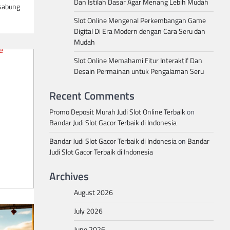
Dan Istilah Dasar Agar Menang Lebih Mudah
 sabung
Slot Online Mengenal Perkembangan Game
Digital Di Era Modern dengan Cara Seru dan
Mudah
Slot Online Memahami Fitur Interaktif Dan
Desain Permainan untuk Pengalaman Seru
Recent Comments
Promo Deposit Murah Judi Slot Online Terbaik
on
Bandar Judi Slot Gacor Terbaik di Indonesia
Bandar Judi Slot Gacor Terbaik di Indonesia
on
Bandar
Judi Slot Gacor Terbaik di Indonesia
Archives
August 2026
July 2026
esia
June 2026