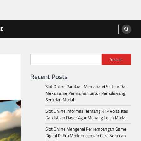
NE
Search
Recent Posts
Slot Online Panduan Memahami Sistem Dan
Mekanisme Permainan untuk Pemula yang
Seru dan Mudah
Slot Online Informasi Tentang RTP Volatilitas
Dan Istilah Dasar Agar Menang Lebih Mudah
Slot Online Mengenal Perkembangan Game
Digital Di Era Modern dengan Cara Seru dan