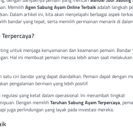
bang, dengan banyaknya pemain yang mencari
Bandar Judi Sabung
man. Memilih
Agen Sabung Ayam Online Terbaik
adalah langkah p
 Dalam artikel ini, kita akan menjelajahi berbagai aspek terkai
ilih bandar yang tepat, serta memilih permainan menarik di dala
 Terpercaya?
nting untuk menjaga kenyamanan dan keamanan pemain. Bandar
ngan. Hal ini membuat pemain merasa lebih aman saat melakukan
ah satu ciri bandar yang dapat diandalkan. Pemain dapat dengan 
kan pengalaman bermain yang lebih positif.
 regulasi yang ketat dalam operasional. Ini menambah tingkat
penipuan. Dengan memilih
Taruhan Sabung Ayam Terpercaya
, pema
i juga perlindungan yang layak pada investasi mereka.
aik