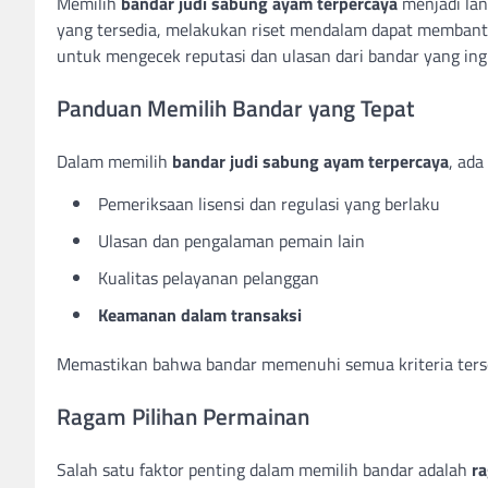
Memilih
bandar judi sabung ayam terpercaya
menjadi lan
yang tersedia, melakukan riset mendalam dapat membant
untuk mengecek reputasi dan ulasan dari bandar yang ingin
Panduan Memilih Bandar yang Tepat
Dalam memilih
bandar judi sabung ayam terpercaya
, ada
Pemeriksaan lisensi dan regulasi yang berlaku
Ulasan dan pengalaman pemain lain
Kualitas pelayanan pelanggan
Keamanan dalam transaksi
Memastikan bahwa bandar memenuhi semua kriteria ters
Ragam Pilihan Permainan
Salah satu faktor penting dalam memilih bandar adalah
r