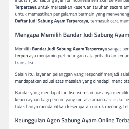
Industri judi sabung ayam di Indonesia semakin berkem
Terpercaya
untuk merasakan keseruan taruhan secara a
untuk memastikan pengalaman bermain yang menyenangkan.
Daftar Judi Sabung Ayam Terpercaya
, termasuk cara mem
Mengapa Memilih Bandar Judi Sabung Ayam
Memilih
Bandar Judi Sabung Ayam Terpercaya
sangat pe
terpercaya menjamin perlindungan data pribadi dan keua
transaksi.
Selain itu, layanan pelanggan yang responsif menjadi sal
mendapatkan solusi atas masalah yang dihadapi, mencipta
Bandar yang mendapatkan lisensi resmi biasanya memiliki
kepercayaan bagi pemain yang merasa aman dari risiko 
tidak hanya mendapatkan kesempatan untuk menang, tetap
Keunggulan Agen Sabung Ayam Online Terb