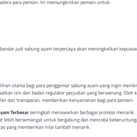
elera para pemain. Ini memungkinkan pemain untuk:
bandar judi sabung ayam terpercaya akan meningkatkan kepuasa
ilihan utama bagi para penggemar sabung ayam yang ingin menik
atkan izin dari badan regulator perjudian yang berwenang. Oleh 
 fair dan transparan, memberikan kenyamanan bagi para pemain.
yam Terbesar
seringkali menawarkan berbagai promosi menarik.
at lebih bersemangat untuk bergabung dan mencoba keberuntung
litas yang memberikan nilai tambah menarik.