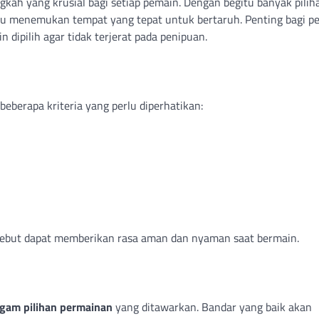
gkah yang krusial bagi setiap pemain. Dengan begitu banyak pilih
u menemukan tempat yang tepat untuk bertaruh. Penting bagi p
 dipilih agar tidak terjerat pada penipuan.
 beberapa kriteria yang perlu diperhatikan:
ebut dapat memberikan rasa aman dan nyaman saat bermain.
agam pilihan permainan
yang ditawarkan. Bandar yang baik akan