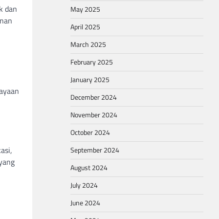
k dan
May 2025
anan
April 2025
March 2025
February 2025
January 2025
cayaan
December 2024
November 2024
October 2024
asi,
September 2024
 yang
August 2024
July 2024
June 2024