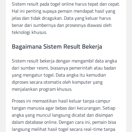
Sistem result pada togel online harus tepat dan cepat.
Hal ini penting supaya pemain mendapat hasil yang
jelas dan tidak diragukan. Data yang keluar harus
benar dari sumbernya dan prosesnya diawasi oleh
teknologi khusus.
Bagaimana Sistem Result Bekerja
Sistem result bekerja dengan mengambil data angka
dari sumber resmi, biasanya pemerintah atau badan
yang mengatur togel. Data angka itu kemudian
diproses secara otomatis oleh komputer yang
menjalankan program khusus.
Proses ini memastikan hasil keluar tanpa campur
tangan manusia agar bebas dari kecurangan. Setiap
angka yang muncul langsung dicatat dan disimpan
dalam database online. Dengan cara ini, pemain bisa
langsung melihat hasil togel secara real-time tanpa