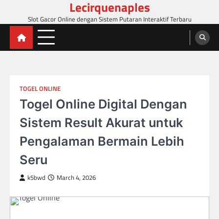
Lecirquenaples
Skip
to
Slot Gacor Online dengan Sistem Putaran Interaktif Terbaru
content
TOGEL ONLINE
Togel Online Digital Dengan
Sistem Result Akurat untuk
Pengalaman Bermain Lebih
Seru
k5bwd
March 4, 2026