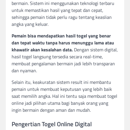
bermain. Sistem ini menggunakan teknologi terbaru
untuk memastikan hasil yang tepat dan cepat,
sehingga pemain tidak perlu ragu tentang keaslian
angka yang keluar.
Pemain bisa mendapatkan hasil togel yang benar
dan tepat waktu tanpa harus menunggu lama atau
khawatir akan kesalahan data.
Dengan sistem digital,
hasil togel langsung tersedia secara real-time,
membuat pengalaman bermain jadi lebih transparan
dan nyaman.
Selain itu, keakuratan sistem result ini membantu
pemain untuk membuat keputusan yang lebih baik
saat memilih angka. Hal ini tentu saja membuat togel
online jadi pilihan utama bagi banyak orang yang
ingin bermain dengan aman dan mudah.
Pengertian Togel Online Digital