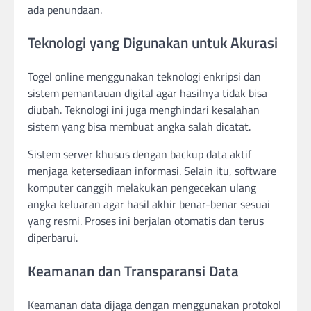
ada penundaan.
Teknologi yang Digunakan untuk Akurasi
Togel online menggunakan teknologi enkripsi dan
sistem pemantauan digital agar hasilnya tidak bisa
diubah. Teknologi ini juga menghindari kesalahan
sistem yang bisa membuat angka salah dicatat.
Sistem server khusus dengan backup data aktif
menjaga ketersediaan informasi. Selain itu, software
komputer canggih melakukan pengecekan ulang
angka keluaran agar hasil akhir benar-benar sesuai
yang resmi. Proses ini berjalan otomatis dan terus
diperbarui.
Keamanan dan Transparansi Data
Keamanan data dijaga dengan menggunakan protokol