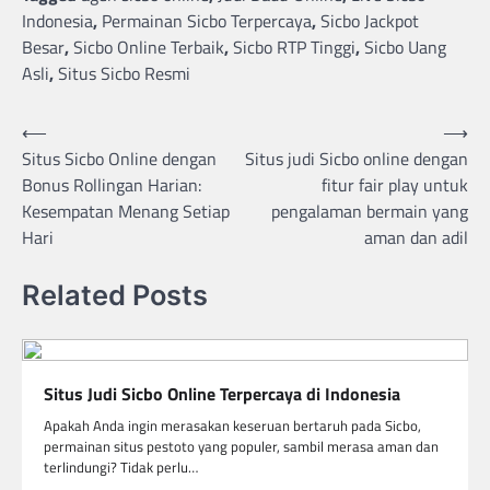
Indonesia
,
Permainan Sicbo Terpercaya
,
Sicbo Jackpot
Besar
,
Sicbo Online Terbaik
,
Sicbo RTP Tinggi
,
Sicbo Uang
Asli
,
Situs Sicbo Resmi
Post
⟵
⟶
Situs Sicbo Online dengan
Situs judi Sicbo online dengan
navigation
Bonus Rollingan Harian:
fitur fair play untuk
Kesempatan Menang Setiap
pengalaman bermain yang
Hari
aman dan adil
Related Posts
Situs Judi Sicbo Online Terpercaya di Indonesia
Apakah Anda ingin merasakan keseruan bertaruh pada Sicbo,
permainan situs pestoto yang populer, sambil merasa aman dan
terlindungi? Tidak perlu…