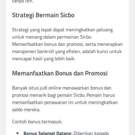
tanpa izin.
Strategi Bermain Sicbo
Strategi yang tepat dapat meningkatkan peluang
untuk menang dalam permainan Sicbo.
Memanfaatkan bonus dan promosi, serta menerapkan
manajemen bankroll yang efisien, adalah kunci untuk
mencapai hasil yang lebih baik.
Memanfaatkan Bonus dan Promosi
Banyak situs judi online menawarkan bonus dan
promosi menarik bagi pemain Sicbo. Pemain harus
memanfaatkan penawaran ini untuk meningkatkan
saldo mereka.
Contoh bonus termasuk:
Bonus Selamat Datang
: Diberikan kepada