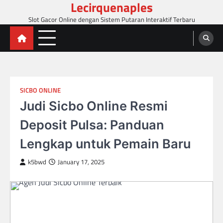
Lecirquenaples
Skip
to
Slot Gacor Online dengan Sistem Putaran Interaktif Terbaru
content
SICBO ONLINE
Judi Sicbo Online Resmi
Deposit Pulsa: Panduan
Lengkap untuk Pemain Baru
k5bwd
January 17, 2025