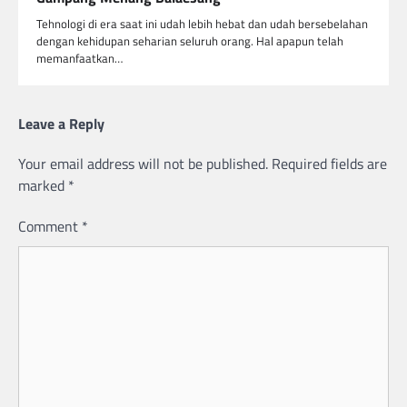
Tehnologi di era saat ini udah lebih hebat dan udah bersebelahan
dengan kehidupan seharian seluruh orang. Hal apapun telah
memanfaatkan…
Leave a Reply
Your email address will not be published.
Required fields are
marked
*
Comment
*