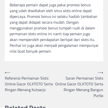
Beberapa pemain dapat juga pakai promosi bonus
yang udah disediakan oleh situs slots online dapat
dipercaya. Promosi bonus ini selaku hadiah tambahan
yang dapat didapat secara mudah. Dengan
menggunakan promosi bonus tumpah ruah di dalam
permainan slots online ini nanti tiap pemain juga
akan memperoleh pendapatan berlipat dari slots itu.
Perihal ini juga akan menjadi pengalaman mempunyai
nilai buat banyak pemain.
Post
⟵
⟶
Referensi Permainan Slots
Saran Permainan Slots
navigation
Online Gacor OLXTOTO Serta
Online Gacor OLXTOTO Serta
Ringan Menang Kutoarjo
Ringan Menang Bangun
Purba
Related Posts