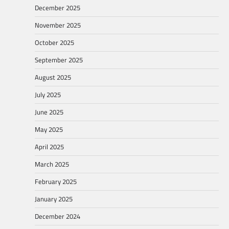
December 2025
November 2025
October 2025
September 2025
August 2025
July 2025
June 2025
May 2025
April 2025
March 2025
February 2025
January 2025
December 2024