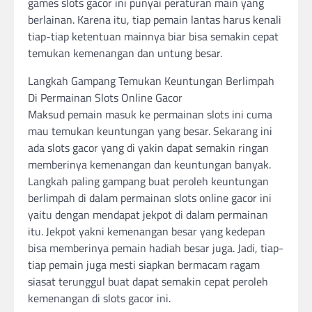
games slots gacor ini punyai peraturan main yang
berlainan. Karena itu, tiap pemain lantas harus kenali
tiap-tiap ketentuan mainnya biar bisa semakin cepat
temukan kemenangan dan untung besar.
Langkah Gampang Temukan Keuntungan Berlimpah
Di Permainan Slots Online Gacor
Maksud pemain masuk ke permainan slots ini cuma
mau temukan keuntungan yang besar. Sekarang ini
ada slots gacor yang di yakin dapat semakin ringan
memberinya kemenangan dan keuntungan banyak.
Langkah paling gampang buat peroleh keuntungan
berlimpah di dalam permainan slots online gacor ini
yaitu dengan mendapat jekpot di dalam permainan
itu. Jekpot yakni kemenangan besar yang kedepan
bisa memberinya pemain hadiah besar juga. Jadi, tiap-
tiap pemain juga mesti siapkan bermacam ragam
siasat terunggul buat dapat semakin cepat peroleh
kemenangan di slots gacor ini.