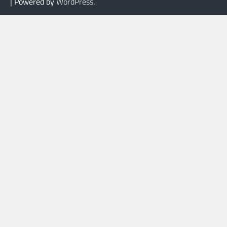
| Powered by
WordPress
.