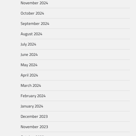
November 2024
October 2024
September 2024
August 2024
July 2024
June 2024
May 2024
April 2024
March 2024
February 2024
January 2024
December 2023
November 2023