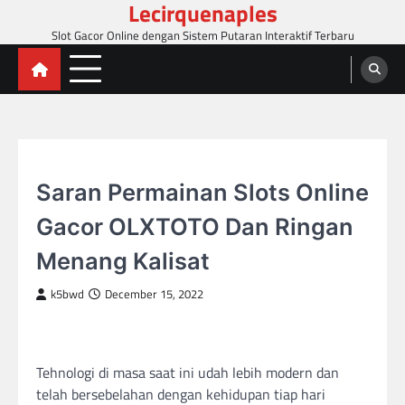
Lecirquenaples
Skip
to
Slot Gacor Online dengan Sistem Putaran Interaktif Terbaru
content
SLOT GACOR
Saran Permainan Slots Online
Gacor OLXTOTO Dan Ringan
Menang Kalisat
k5bwd
December 15, 2022
Tehnologi di masa saat ini udah lebih modern dan
telah bersebelahan dengan kehidupan tiap hari