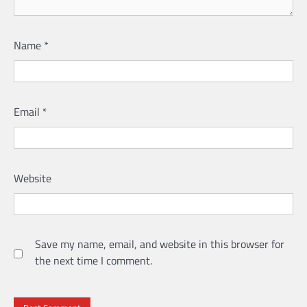
Name
*
Email
*
Website
Save my name, email, and website in this browser for
the next time I comment.