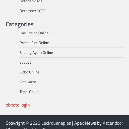
October 2023
December 2022
Categories
Live Casino Online
Promo Slot Online
Sabung Ayam Online
Sbobet
Sicbo Online
Slot Gacor
Togel Online
olxtoto login
Copyright © 2026
Lecirquenaples
| Apex News by
Ascendoor