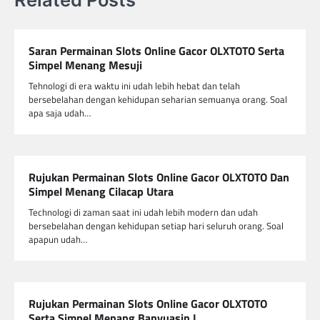
Saran Permainan Slots Online Gacor OLXTOTO Serta
Simpel Menang Mesuji
Tehnologi di era waktu ini udah lebih hebat dan telah
bersebelahan dengan kehidupan seharian semuanya orang. Soal
apa saja udah…
Rujukan Permainan Slots Online Gacor OLXTOTO Dan
Simpel Menang Cilacap Utara
Technologi di zaman saat ini udah lebih modern dan udah
bersebelahan dengan kehidupan setiap hari seluruh orang. Soal
apapun udah…
Rujukan Permainan Slots Online Gacor OLXTOTO
Serta Simpel Menang Banyuasin I