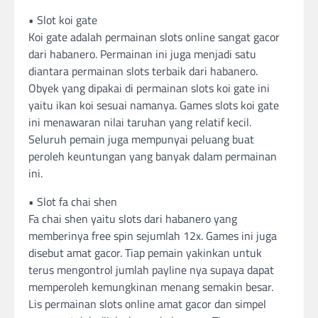
• Slot koi gate
Koi gate adalah permainan slots online sangat gacor
dari habanero. Permainan ini juga menjadi satu
diantara permainan slots terbaik dari habanero.
Obyek yang dipakai di permainan slots koi gate ini
yaitu ikan koi sesuai namanya. Games slots koi gate
ini menawaran nilai taruhan yang relatif kecil.
Seluruh pemain juga mempunyai peluang buat
peroleh keuntungan yang banyak dalam permainan
ini.
• Slot fa chai shen
Fa chai shen yaitu slots dari habanero yang
memberinya free spin sejumlah 12x. Games ini juga
disebut amat gacor. Tiap pemain yakinkan untuk
terus mengontrol jumlah payline nya supaya dapat
memperoleh kemungkinan menang semakin besar.
Lis permainan slots online amat gacor dan simpel