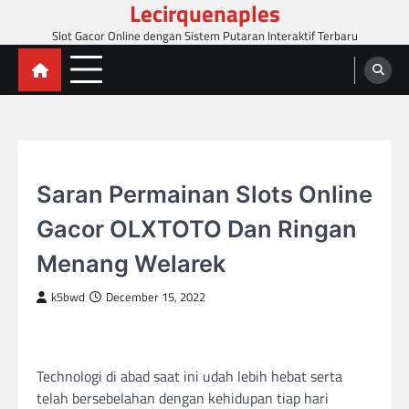
Lecirquenaples
Skip
to
Slot Gacor Online dengan Sistem Putaran Interaktif Terbaru
content
SLOT GACOR
Saran Permainan Slots Online
Gacor OLXTOTO Dan Ringan
Menang Welarek
k5bwd
December 15, 2022
Technologi di abad saat ini udah lebih hebat serta
telah bersebelahan dengan kehidupan tiap hari