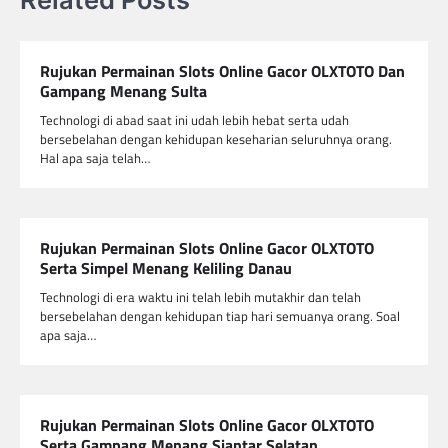
Rujukan Permainan Slots Online Gacor OLXTOTO Dan
Gampang Menang Sulta
Technologi di abad saat ini udah lebih hebat serta udah
bersebelahan dengan kehidupan keseharian seluruhnya orang.
Hal apa saja telah…
Rujukan Permainan Slots Online Gacor OLXTOTO
Serta Simpel Menang Keliling Danau
Technologi di era waktu ini telah lebih mutakhir dan telah
bersebelahan dengan kehidupan tiap hari semuanya orang. Soal
apa saja…
Rujukan Permainan Slots Online Gacor OLXTOTO
Serta Gampang Menang Siantar Selatan