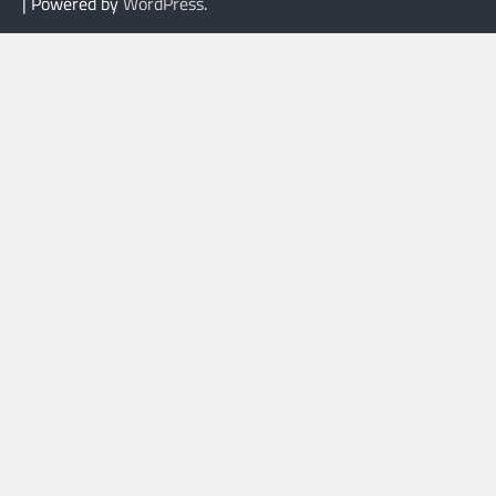
| Powered by
WordPress
.