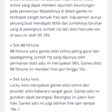
online yang dapat memberi sejumlah keuntungan
pada pemainnya. Masalahnya di dalam games ini
terdsapat sangat banyak free spin, tiap pemain punya
peluang buat mendapati 800x dari jumlahnya taruhan
yang di pasangnya. Jumlah rtp dari slots hercules son
of zeus ini ialah 95,19%.
• Slot 88 fortune
88 fortune yaitu games slots online paling gacor dari
spadegaming, jumlah rtp yang dipunyai oleh
permainan slots satu ini merupakan 96%. Games slots
88 fortune ini memberi free spin hingga 10x.
• Slot lucky lions
Lucky lions merupakan games slots online dari
provider slots habanero sangat gacor. Games satu ini
gunakan objek barongsai. Barongsai ini yakni ikon
hoki. Games satu ini juga berikan free spin sampai
18x. }