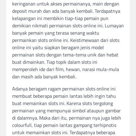
keringanan untuk akses permainanya, main dengan
deposit murah dan ada banyak kembali. Terdapatnya
kelapangan ini membikin tiap-tiap pemain pun
demikian nikmati permainan slots online ini. Lumayan
banyak pemain yang terasa senang waktu
permainkan slots online ini. Keistimewaan dari slots
online ini yaitu siapkan beragam jenis model
permainan slots dengan tema-tema unik dan hebat
buat dimainkan. Tiap topik dalam slots ini
memperoleh ide dari film, hewan, narasi mula-mula
dan masih ada banyak kembali.
Adanya beragam ragam permainan slots online ini
membuat beberapa pemain lantas lebih ingin tahu
buat memainkan slots ini. Karena slots tergolong
permainan yang mempunyai simbol ataupun gambar
di dalamnya. Maka dari itu, permainan nya juga lebih
colourfull, tiap pemain lantas gampang terhipnotis
untuk memainkan slots ini. Terdapatnya beberapa