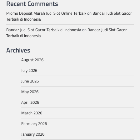
Recent Comments
Promo Deposit Murah Judi Slot Online Terbaik
on
Bandar Judi Slot Gacor
Terbaik di Indonesia
Bandar Judi Slot Gacor Terbaik di Indonesia
on
Bandar Judi Slot Gacor
Terbaik di Indonesia
Archives
August 2026
July 2026
June 2026
May 2026
April 2026
March 2026
February 2026
January 2026