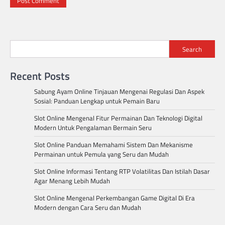
Search
Recent Posts
Sabung Ayam Online Tinjauan Mengenai Regulasi Dan Aspek
Sosial: Panduan Lengkap untuk Pemain Baru
Slot Online Mengenal Fitur Permainan Dan Teknologi Digital
Modern Untuk Pengalaman Bermain Seru
Slot Online Panduan Memahami Sistem Dan Mekanisme
Permainan untuk Pemula yang Seru dan Mudah
Slot Online Informasi Tentang RTP Volatilitas Dan Istilah Dasar
Agar Menang Lebih Mudah
Slot Online Mengenal Perkembangan Game Digital Di Era
Modern dengan Cara Seru dan Mudah