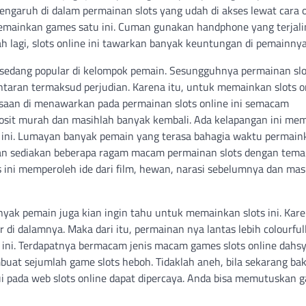
engaruh di dalam permainan slots yang udah di akses lewat cara o
memainkan games satu ini. Cuman gunakan handphone yang terjali
 lagi, slots online ini tawarkan banyak keuntungan di pemainnya
 sedang popular di kelompok pemain. Sesungguhnya permainan slo
lantaran termaksud perjudian. Karena itu, untuk memainkan slots o
uasaan di menawarkan pada permainan slots online ini semacam
sit murah dan masihlah banyak kembali. Ada kelapangan ini mem
ne ini. Lumayan banyak pemain yang terasa bahagia waktu permain
pakan sediakan beberapa ragam macam permainan slots dengan tem
s ini memperoleh ide dari film, hewan, narasi sebelumnya dan mas
nyak pemain juga kian ingin tahu untuk memainkan slots ini. Kar
di dalamnya. Maka dari itu, permainan nya lantas lebih colourfull
 ini. Terdapatnya bermacam jenis macam games slots online dahsy
embuat sejumlah game slots heboh. Tidaklah aneh, bila sekarang bak
i pada web slots online dapat dipercaya. Anda bisa memutuskan 