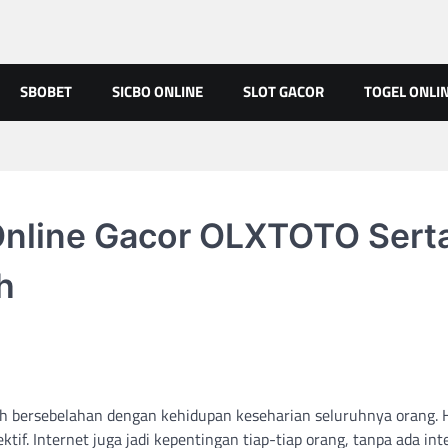
SBOBET
SICBO ONLINE
SLOT GACOR
TOGEL ONLI
Online Gacor OLXTOTO Sert
h
lah bersebelahan dengan kehidupan keseharian seluruhnya orang. 
tif. Internet juga jadi kepentingan tiap-tiap orang, tanpa ada int