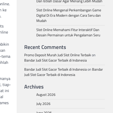
Dan Istilah Dasar Agar Menang Lebih Mudah
nline.
n ke
Slot Online Mengenal Perkembangan Game
Digital Di Era Modern dengan Cara Seru dan
.
Mudah
ts
Slot Online Memahami Fitur Interaktif Dan
nline
Desain Permainan untuk Pengalaman Seru
bikin
Recent Comments
kan
Promo Deposit Murah Judi Slot Online Terbaik
on
a-tema
Bandar Judi Slot Gacor Terbaik di Indonesia
ihlah
Bandar Judi Slot Gacor Terbaik di Indonesia
on
Bandar
Judi Slot Gacor Terbaik di Indonesia
enanya
, tiap-
Archives
at ini
August 2026
al
games
July 2026
June 2026