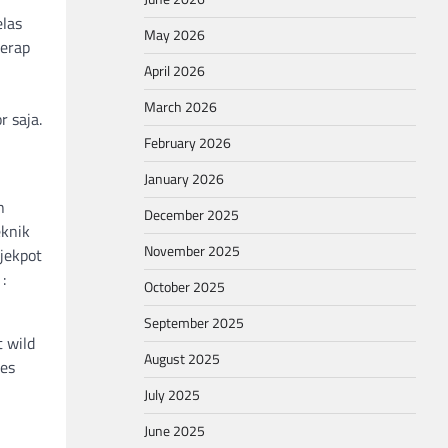
elas
May 2026
kerap
April 2026
March 2026
r saja.
February 2026
January 2026
n
December 2025
eknik
November 2025
 jekpot
:
October 2025
September 2025
t wild
August 2025
mes
July 2025
June 2025