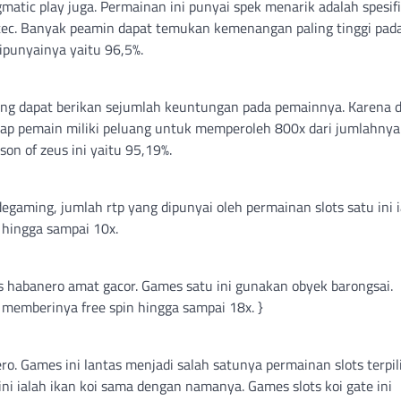
gmatic play juga. Permainan ini punyai spek menarik adalah spesifi
aztec. Banyak peamin dapat temukan kemenangan paling tinggi pad
dipunyainya yaitu 96,5%.
 yang dapat berikan sejumlah keuntungan pada pemainnya. Karena d
-tiap pemain miliki peluang untuk memperoleh 800x dari jumlahnya
son of zeus ini yaitu 95,19%.
degaming, jumlah rtp yang dipunyai oleh permainan slots satu ini 
 hingga sampai 10x.
ots habanero amat gacor. Games satu ini gunakan obyek barongsai.
a memberinya free spin hingga sampai 18x. }
ro. Games ini lantas menjadi salah satunya permainan slots terpili
ini ialah ikan koi sama dengan namanya. Games slots koi gate ini