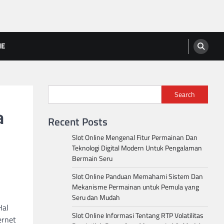
NE
Search
a
Recent Posts
Slot Online Mengenal Fitur Permainan Dan
Teknologi Digital Modern Untuk Pengalaman
Bermain Seru
Slot Online Panduan Memahami Sistem Dan
Mekanisme Permainan untuk Pemula yang
Seru dan Mudah
Hal
Slot Online Informasi Tentang RTP Volatilitas
ernet