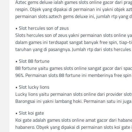
Aztec gems deluxe ialah games slots online gacor dari pra
respin. Objek yang dipakai di permainan ini yakni objek 
permainan slots aztech gems deluxe ini, jumlah rtp yang 
• Slot hercules son of zeus
Slots hercules son of zeus yakni permainan slots online
dalam games ini terdsapat sangat banyak free spin, tiap
taruhan yang di pasangnya. Jumlah rtp dari slots hercules 
• Slot 88 fortune
88 fortune yaitu games slots online sangat gacor dari spa
96%. Permainan slots 88 fortune ini memberinya free spin
• Slot lucky lions
Lucky lions yaitu permainan slots online dari provider sl
Barongsai ini yakni lambang hoki. Permainan satu ini jug
• Slot koi gate
Koi gate adalah games slots online amat gacor dari habane
habanero. Obyek yang dipakai di permainan slots koi gate 