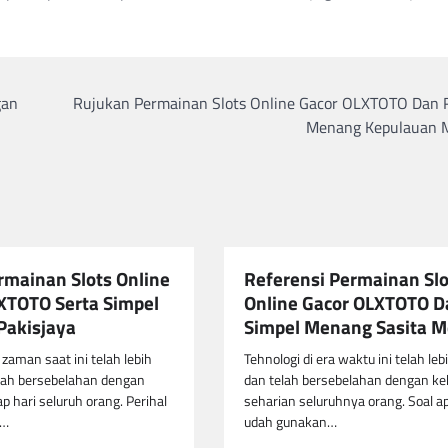
gan
Rujukan Permainan Slots Online Gacor OLXTOTO Dan 
Menang Kepulauan 
rmainan Slots Online
Referensi Permainan Slo
XTOTO Serta Simpel
Online Gacor OLXTOTO D
akisjaya
Simpel Menang Sasita 
 zaman saat ini telah lebih
Tehnologi di era waktu ini telah leb
dah bersebelahan dengan
dan telah bersebelahan dengan k
p hari seluruh orang. Perihal
seharian seluruhnya orang. Soal 
h…
udah gunakan…