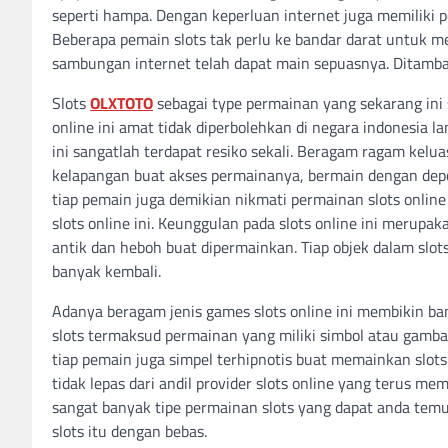
seperti hampa. Dengan keperluan internet juga memiliki p
Beberapa pemain slots tak perlu ke bandar darat untuk 
sambungan internet telah dapat main sepuasnya. Ditambah
Slots
OLXTOTO
sebagai type permainan yang sekarang ini
online ini amat tidak diperbolehkan di negara indonesia 
ini sangatlah terdapat resiko sekali. Beragam ragam kel
kelapangan buat akses permainanya, bermain dengan depo
tiap pemain juga demikian nikmati permainan slots onli
slots online ini. Keunggulan pada slots online ini meru
antik dan heboh buat dipermainkan. Tiap objek dalam slot
banyak kembali.
Adanya beragam jenis games slots online ini membikin ba
slots termaksud permainan yang miliki simbol atau gambar 
tiap pemain juga simpel terhipnotis buat memainkan slots
tidak lepas dari andil provider slots online yang terus m
sangat banyak tipe permainan slots yang dapat anda temu
slots itu dengan bebas.