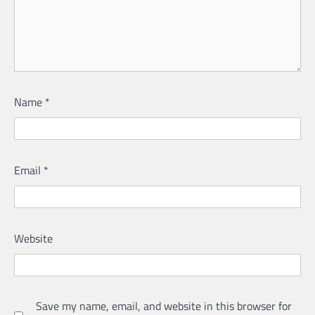
Name
*
Email
*
Website
Save my name, email, and website in this browser for