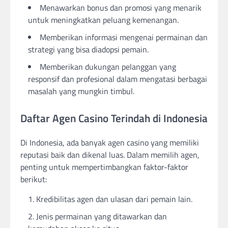
Menawarkan bonus dan promosi yang menarik
untuk meningkatkan peluang kemenangan.
Memberikan informasi mengenai permainan dan
strategi yang bisa diadopsi pemain.
Memberikan dukungan pelanggan yang
responsif dan profesional dalam mengatasi berbagai
masalah yang mungkin timbul.
Daftar Agen Casino Terindah di Indonesia
Di Indonesia, ada banyak agen casino yang memiliki
reputasi baik dan dikenal luas. Dalam memilih agen,
penting untuk mempertimbangkan faktor-faktor
berikut:
Kredibilitas agen dan ulasan dari pemain lain.
Jenis permainan yang ditawarkan dan