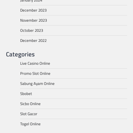
December 2023
November 2023
October 2023
December 2022
Categories
Live Casino Online
Promo Slot Online
Sabung Ayam Online
Sbobet
Sicbo Online
Slot Gacor
Togel Online