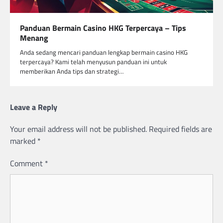
Panduan Bermain Casino HKG Terpercaya – Tips
Menang
Anda sedang mencari panduan lengkap bermain casino HKG
terpercaya? Kami telah menyusun panduan ini untuk
memberikan Anda tips dan strategi…
Leave a Reply
Your email address will not be published.
Required fields are
marked
*
Comment
*