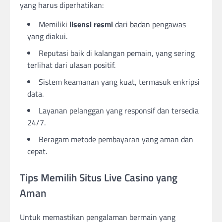
yang harus diperhatikan:
Memiliki
lisensi resmi
dari badan pengawas
yang diakui.
Reputasi baik di kalangan pemain, yang sering
terlihat dari ulasan positif.
Sistem keamanan yang kuat, termasuk enkripsi
data.
Layanan pelanggan yang responsif dan tersedia
24/7.
Beragam metode pembayaran yang aman dan
cepat.
Tips Memilih Situs Live Casino yang
Aman
Untuk memastikan pengalaman bermain yang