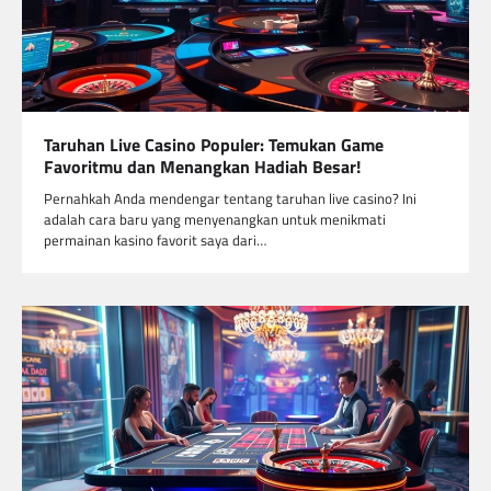
Taruhan Live Casino Populer: Temukan Game
Favoritmu dan Menangkan Hadiah Besar!
Pernahkah Anda mendengar tentang taruhan live casino? Ini
adalah cara baru yang menyenangkan untuk menikmati
permainan kasino favorit saya dari…