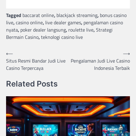
Tagged
baccarat online
,
blackjack streaming
,
bonus casino
live
,
casino online
,
live dealer games
,
pengalaman casino
nyata
,
poker dealer langsung
,
roulette live
,
Strategi
Bermain Casino
,
teknologi casino live
Post
⟵
⟶
Situs Resmi Bandar Judi Live
Pengalaman Judi Live Casino
navigation
Casino Terpercaya
Indonesia Terbaik
Related Posts